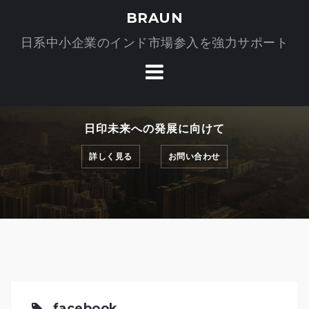
コ
BRAUN
ン
日系中小企業のインド市場参入を強力サポート
テ
ン
ツ
へ
ス
日印未来への発展に向けて
キ
ッ
詳しく見る
お問い合わせ
プ
facebook