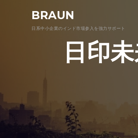
コ
BRAUN
ン
テ
日系中小企業のインド市場参入を強力サポート
ン
ツ
日印未
へ
ス
キ
ッ
プ