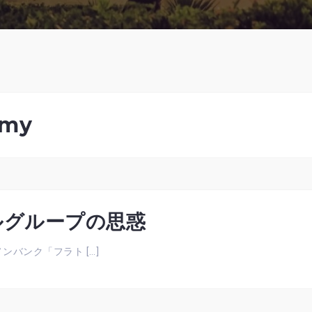
omy
ルグループの思惑
バンク「フラト […]