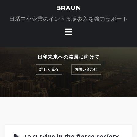
コ
BRAUN
ン
日系中小企業のインド市場参入を強力サポート
テ
ン
ツ
へ
ス
日印未来への発展に向けて
キ
ッ
詳しく見る
お問い合わせ
プ
To survive in the fierce society