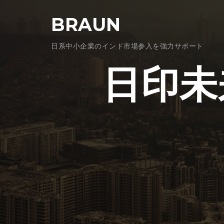
コ
BRAUN
ン
テ
日系中小企業のインド市場参入を強力サポート
ン
ツ
日印未
へ
ス
キ
ッ
プ