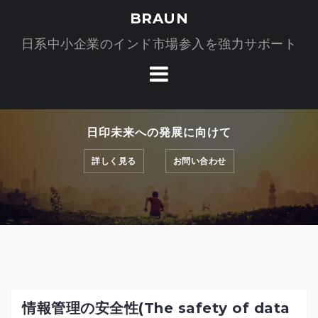
コ
BRAUN
ン
日系中小企業のインド市場参入を強力サポート
テ
ン
ツ
へ
ス
日印未来への発展に向けて
キ
ッ
詳しく見る
お問い合わせ
プ
情報管理の安全性(The safety of data