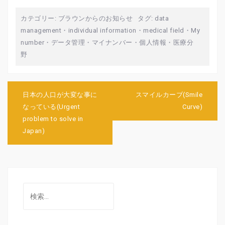
カテゴリー:
ブラウンからのお知らせ
タグ:
data
management
・
individual information
・
medical field
・
My
number
・
データ管理
・
マイナンバー
・
個人情報
・
医療分
野
投
稿
日本の人口が大変な事に
スマイルカーブ(Smile
ナ
なっている(Urgent
Curve)
ビ
problem to solve in
ゲ
Japan)
ー
シ
ョ
ン
検
索: