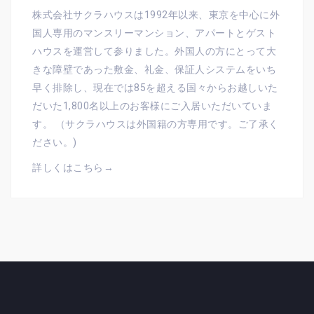
株式会社サクラハウスは1992年以来、東京を中心に外
国人専用のマンスリーマンション、アパートとゲスト
ハウスを運営して参りました。外国人の方にとって大
きな障壁であった敷金、礼金、保証人システムをいち
早く排除し、現在では85を超える国々からお越しいた
だいた1,800名以上のお客様にご入居いただいていま
す。 （サクラハウスは外国籍の方専用です。ご了承く
ださい。)
詳しくはこちら→