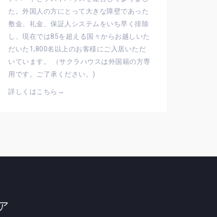
た。外国人の方にとって大きな障壁であった
敷金、礼金、保証人システムをいち早く排除
し、現在では85を超える国々からお越しいた
だいた1,800名以上のお客様にご入居いただ
いています。 （サクラハウスは外国籍の方専
用です。ご了承ください。)
詳しくはこちら→
ア