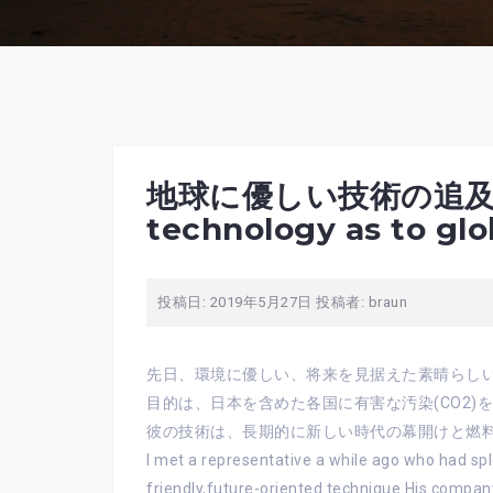
地球に優しい技術の追及(The
technology as to glo
投稿日:
2019年5月27日
投稿者:
braun
先日、環境に優しい、将来を見据えた素晴らし
目的は、日本を含めた各国に有害な汚染(CO2
彼の技術は、長期的に新しい時代の幕開けと燃
I met a representative a while ago who had sp
friendly,future-oriented technique.His company