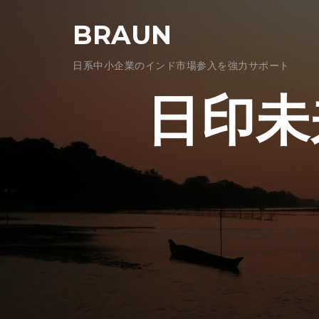
コ
BRAUN
ン
テ
日系中小企業のインド市場参入を強力サポート
ン
ツ
日印未
へ
ス
キ
ッ
プ