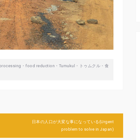
processing
・
food reduction
・
Tumukul
・
トゥムクル
・
食
日本の人口が大変な事になっている(Urgent
problem to solve in Japan)