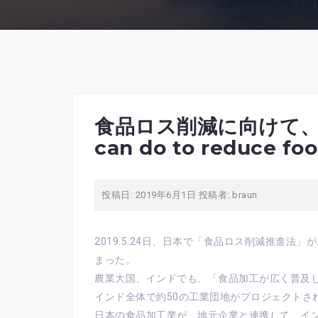
食品ロス削減に向けて、何
can do to reduce foo
投稿日:
2019年6月1日
投稿者:
braun
2019.5.24日、日本で「食品ロス削減推進
まった。
農業大国、インドでも、「食品加工が広く普及
インド全体で約50の工業団地がプロジェクトさ
日本の食品加工業が、地元企業と連携して、イ