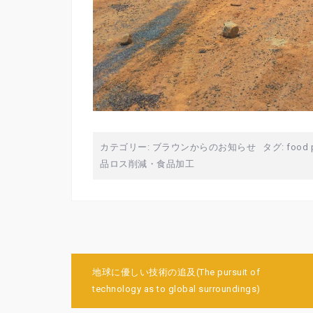
カテゴリー:
ブラウンからのお知らせ
タグ:
food 
品ロス削減
・
食品加工
投
地球に優しい技術の追及(The pursuit of
稿
technology as to global surroundings)
ナ