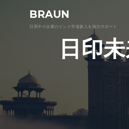
コ
BRAUN
ン
テ
日系中小企業のインド市場参入を強力サポート
ン
ツ
日印未
へ
ス
キ
ッ
プ