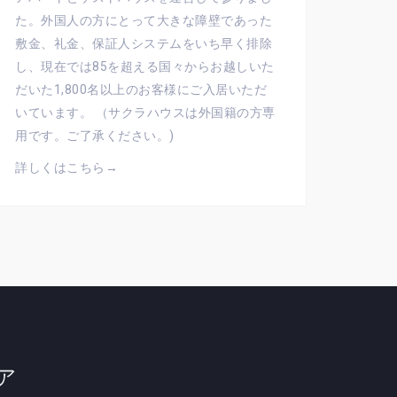
た。外国人の方にとって大きな障壁であった
敷金、礼金、保証人システムをいち早く排除
し、現在では85を超える国々からお越しいた
だいた1,800名以上のお客様にご入居いただ
いています。 （サクラハウスは外国籍の方専
用です。ご了承ください。)
詳しくはこちら→
ア